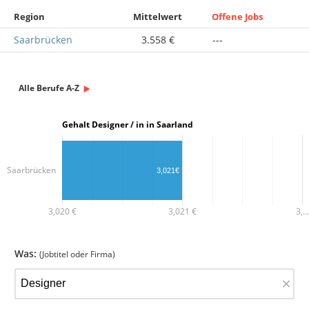
Region
Mittelwert
Offene Jobs
Saarbrücken
3.558 €
---
Alle Berufe A-Z
Gehalt Designer / in in Saarland
Saarbrücken
3,021€
3,020 €
3,021 €
3,…
Was:
(Jobtitel oder Firma)
×