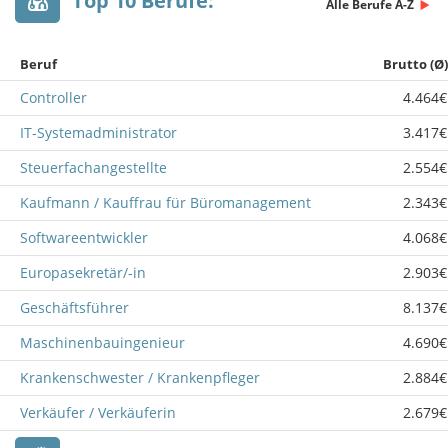
Top 10 Berufe:
Alle Berufe A-Z
Beruf
Brutto (Ø)
Controller
4.464€
IT-Systemadministrator
3.417€
Steuerfachangestellte
2.554€
Kaufmann / Kauffrau für Büromanagement
2.343€
Softwareentwickler
4.068€
Europasekretär/-in
2.903€
Geschäftsführer
8.137€
Maschinenbauingenieur
4.690€
Krankenschwester / Krankenpfleger
2.884€
Verkäufer / Verkäuferin
2.679€