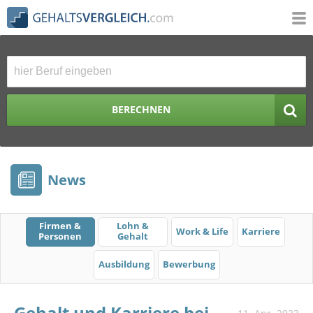
BERECHNEN
News
Firmen &
Lohn &
Work & Life
Karriere
Personen
Gehalt
Ausbildung
Bewerbung
Gehalt und Karriere bei