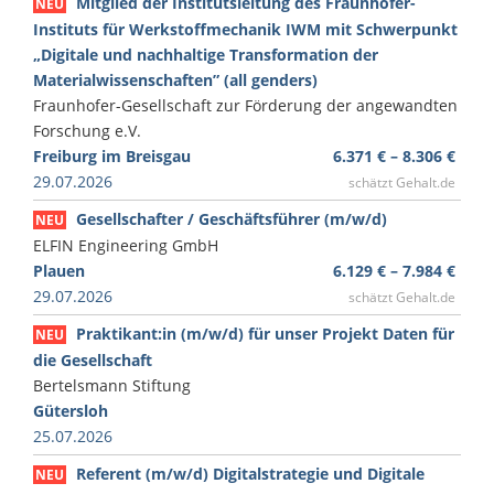
Mitglied der Institutsleitung des Fraunhofer-
NEU
Instituts für Werkstoffmechanik IWM mit Schwerpunkt
„Digitale und nachhaltige Transformation der
Materialwissenschaften” (all genders)
Fraunhofer-Gesellschaft zur Förderung der angewandten
Forschung e.V.
Freiburg im Breisgau
6.371 € – 8.306 €
29.07.2026
schätzt Gehalt.de
Gesellschafter / Geschäftsführer (m/w/d)
NEU
ELFIN Engineering GmbH
Plauen
6.129 € – 7.984 €
29.07.2026
schätzt Gehalt.de
Praktikant:in (m/w/d) für unser Projekt Daten für
NEU
die Gesellschaft
Bertelsmann Stiftung
Gütersloh
25.07.2026
Referent (m/w/d) Digitalstrategie und Digitale
NEU