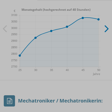
Monatsgehalt (hochgerechnet auf 40 Stunden)
- Min.
Frauen / Männer
- Mittelwert
- Max.
Mechatroniker / Mechatronikerin: