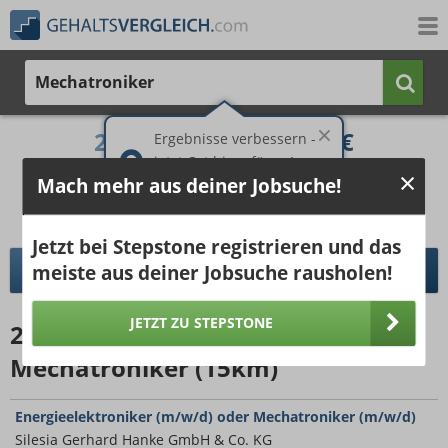
Mechatroniker
2.441 €
3.437 €
Ergebnisse verbessern -
jetzt Ort hinzufügen!
25%
50%
25%
Mach mehr aus deiner Jobsuche!
Bruttogehalt bei 40 Wochenstunden.
Ort hinzufügen
pro Jahr
pro Monat
Jetzt bei Stepstone registrieren und das
meiste aus deiner Jobsuche rausholen!
DETAILLIERTER GEHALTSVERGLEICH
JETZT ZU STEPSTONE
20496
Jobangebote
für
Mechatroniker (15km)
Energieelektroniker (m/w/d) oder Mechatroniker (m/w/d)
Silesia Gerhard Hanke GmbH & Co. KG