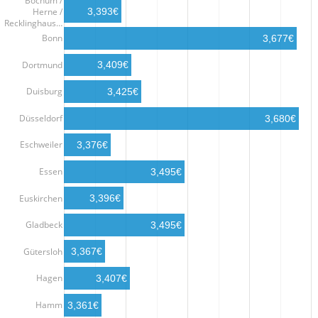
Bochum /
Herne /
3,393€
Recklinghaus…
Bonn
3,677€
Dortmund
3,409€
Duisburg
3,425€
Düsseldorf
3,680€
Eschweiler
3,376€
Essen
3,495€
Euskirchen
3,396€
Gladbeck
3,495€
Gütersloh
3,367€
Hagen
3,407€
Hamm
3,361€