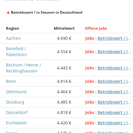
Betriebswirt / in Steuern in Deutschland
Region
Mittelwert
Offene Jobs
Aachen
4.690 €
Jobs
Betriebswirt / in Steuern
Bielefeld /
4.554 €
Jobs
Betriebswirt / in Steuern
Paderborn
Bochum / Herne /
4.443 €
Jobs
Betriebswirt / in Steuern
Recklinghausen
Bonn
4.814 €
Jobs
Betriebswirt / in Steuern
Dortmund
4.464 €
Jobs
Betriebswirt / in Steuern
Duisburg
4.485 €
Jobs
Betriebswirt / in Steuern
Düsseldorf
4.818 €
Jobs
Betriebswirt / in Steuern
Eschweiler
4.420 €
Jobs
Betriebswirt / in Steuern