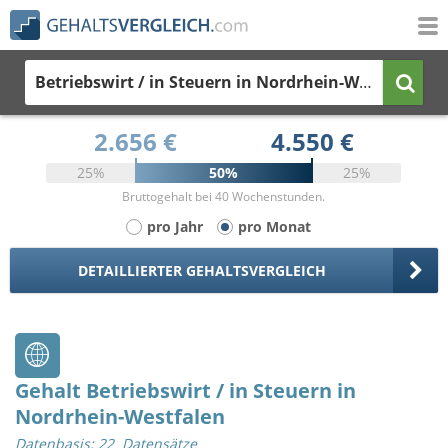
Betriebswirt / in Steuern
in Nordrhein-Westfalen
2.656 €
4.550 €
25%
50%
25%
Bruttogehalt bei 40 Wochenstunden.
pro Jahr
pro Monat
DETAILLIERTER GEHALTSVERGLEICH
Gehalt Betriebswirt / in Steuern in
Nordrhein-Westfalen
Datenbasis: 22 Datensätze