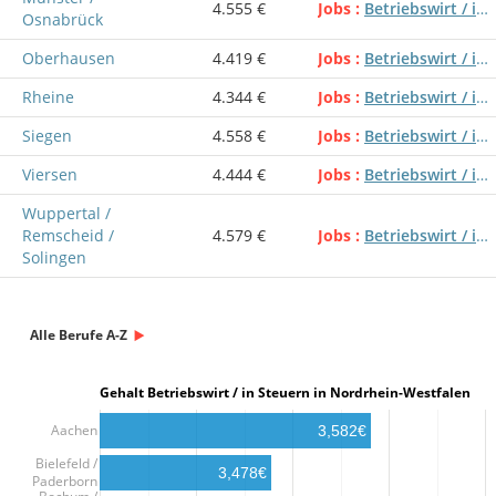
4.555 €
Jobs
Betriebswirt / in Steuern
Osnabrück
Oberhausen
4.419 €
Jobs
Betriebswirt / in Steuern
Rheine
4.344 €
Jobs
Betriebswirt / in Steuern
Siegen
4.558 €
Jobs
Betriebswirt / in Steuern
Viersen
4.444 €
Jobs
Betriebswirt / in Steuern
Wuppertal /
Remscheid /
4.579 €
Jobs
Betriebswirt / in Steuern
Solingen
Alle Berufe A-Z
Gehalt Betriebswirt / in Steuern in Nordrhein-Westfalen
Aachen
3,582€
Bielefeld /
3,478€
Paderborn