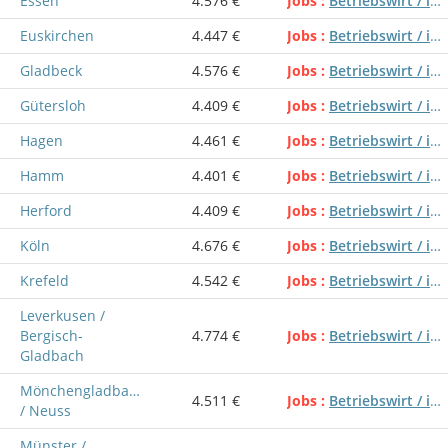
Essen
4.576 €
Jobs
Betriebswirt / in Steuern
Euskirchen
4.447 €
Jobs
Betriebswirt / in Steuern
Gladbeck
4.576 €
Jobs
Betriebswirt / in Steuern
Gütersloh
4.409 €
Jobs
Betriebswirt / in Steuern
Hagen
4.461 €
Jobs
Betriebswirt / in Steuern
Hamm
4.401 €
Jobs
Betriebswirt / in Steuern
Herford
4.409 €
Jobs
Betriebswirt / in Steuern
Köln
4.676 €
Jobs
Betriebswirt / in Steuern
Krefeld
4.542 €
Jobs
Betriebswirt / in Steuern
Leverkusen /
Bergisch-
4.774 €
Jobs
Betriebswirt / in Steuern
Gladbach
Mönchengladbach
4.511 €
Jobs
Betriebswirt / in Steuern
/ Neuss
Münster /