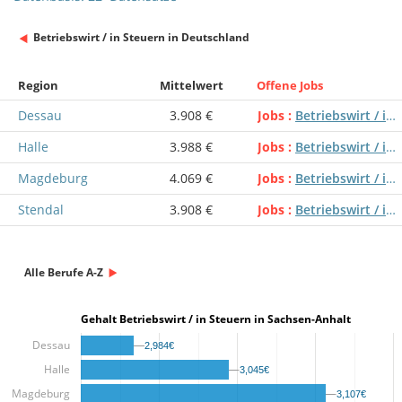
Betriebswirt / in Steuern in Deutschland
Region
Mittelwert
Offene Jobs
Dessau
3.908 €
Jobs
Betriebswirt / in Steuern
Halle
3.988 €
Jobs
Betriebswirt / in Steuern
Magdeburg
4.069 €
Jobs
Betriebswirt / in Steuern
Stendal
3.908 €
Jobs
Betriebswirt / in Steuern
Alle Berufe A-Z
Gehalt Betriebswirt / in Steuern in Sachsen-Anhalt
Dessau
2,984€
2,984€
Halle
3,045€
3,045€
Magdeburg
3,107€
3,107€