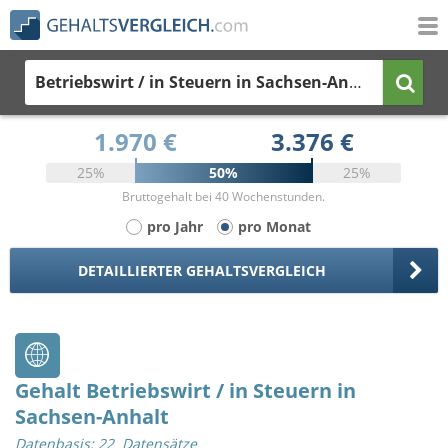
Betriebswirt / in Steuern
in Sachsen-Anhalt
1.970 €
3.376 €
25%
50%
25%
Bruttogehalt bei 40 Wochenstunden.
pro Jahr
pro Monat
DETAILLIERTER GEHALTSVERGLEICH
Gehalt Betriebswirt / in Steuern in
Sachsen-Anhalt
Datenbasis: 22 Datensätze