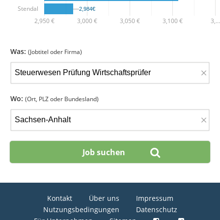
Stendal
2,984€
2,984€
2,950 €
3,000 €
3,050 €
3,100 €
3,…
Was:
(Jobtitel oder Firma)
×
Wo:
(Ort, PLZ oder Bundesland)
×
Kontakt
Über uns
Impressum
Nutzungsbedingungen
Datenschutz