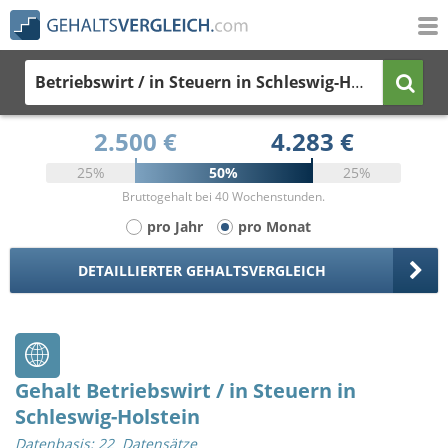
Betriebswirt / in Steuern
in Schleswig-Holstein
2.500 €
4.283 €
25%
50%
25%
Bruttogehalt bei 40 Wochenstunden.
pro Jahr
pro Monat
DETAILLIERTER GEHALTSVERGLEICH
Gehalt Betriebswirt / in Steuern in
Schleswig-Holstein
Datenbasis: 22 Datensätze