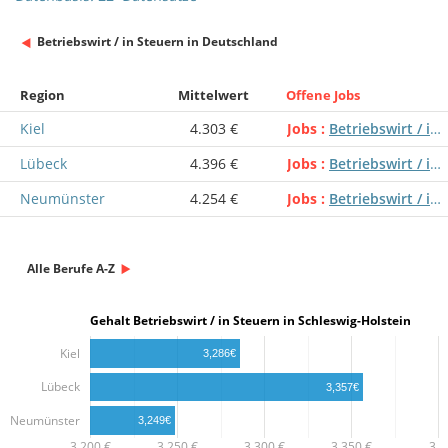
Betriebswirt / in Steuern in Deutschland
Region
Mittelwert
Offene Jobs
Kiel
4.303 €
Jobs
Betriebswirt / in Steuern
Lübeck
4.396 €
Jobs
Betriebswirt / in Steuern
Neumünster
4.254 €
Jobs
Betriebswirt / in Steuern
Alle Berufe A-Z
Gehalt Betriebswirt / in Steuern in Schleswig-Holstein
Kiel
3,286€
Lübeck
3,357€
Neumünster
3,249€
3,200 €
3,250 €
3,300 €
3,350 €
3,…