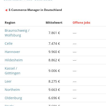
E-Commerce-Manager in Deutschland
Region
Mittelwert
Offene Jobs
Braunschweig /
7.861 €
---
Wolfsburg
Celle
7.474 €
---
Hannover
9.960 €
---
Hildesheim
8.862 €
---
Kassel /
9.006 €
---
Göttingen
Leer
8.275 €
---
Northeim
9.663 €
---
Oldenburg
6.696 €
---