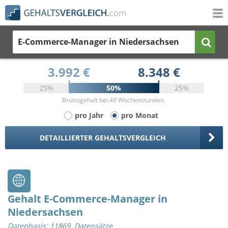
E-Commerce-Manager
in Niedersachsen
3.992 €
8.348 €
25%
50%
25%
Bruttogehalt bei 40 Wochenstunden.
pro Jahr
pro Monat
DETAILLIERTER GEHALTSVERGLEICH
Gehalt E-Commerce-Manager in
Niedersachsen
Datenbasis: 11869 Datensätze