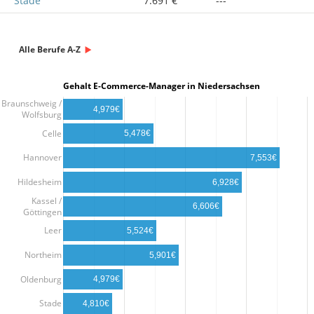
Stade
7.691 €
---
Alle Berufe A-Z
Gehalt E-Commerce-Manager in Niedersachsen
Braunschweig /
4,979€
Wolfsburg
Celle
5,478€
Hannover
7,553€
Hildesheim
6,928€
Kassel /
6,606€
Göttingen
Leer
5,524€
Northeim
5,901€
Oldenburg
4,979€
Stade
4,810€