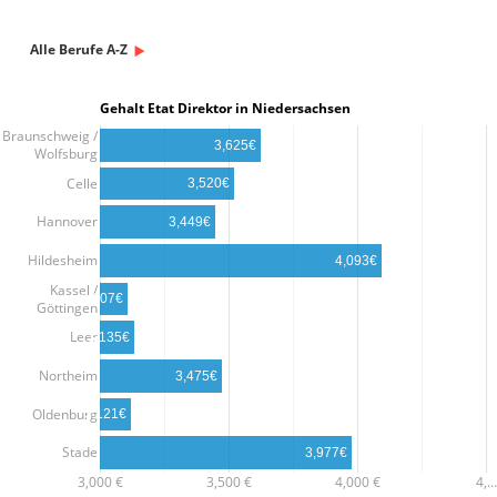
Alle Berufe A-Z
Gehalt Etat Direktor in Niedersachsen
Braunschweig /
3,625€
Wolfsburg
Celle
3,520€
Hannover
3,449€
Hildesheim
4,093€
Kassel /
3,107€
Göttingen
Leer
3,135€
Northeim
3,475€
Oldenburg
3,121€
Stade
3,977€
3,000 €
3,500 €
4,000 €
4,…