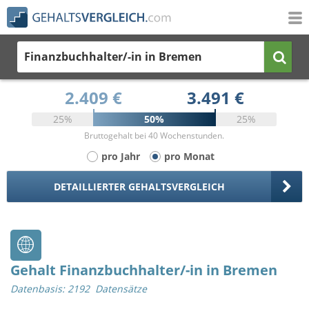
Finanzbuchhalter/-in
in Bremen
2.409 €
3.491 €
25%
50%
25%
Bruttogehalt bei 40 Wochenstunden.
pro Jahr
pro Monat
DETAILLIERTER GEHALTSVERGLEICH
Gehalt Finanzbuchhalter/-in in Bremen
Datenbasis: 2192 Datensätze