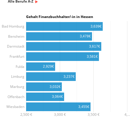
Alle Berufe A-Z
Gehalt Finanzbuchhalter/-in in Hessen
Bad Homburg
3,639€
Bensheim
3,478€
Darmstadt
3,617€
Frankfurt
3,581€
Fulda
2,929€
Limburg
3,237€
Marburg
3,032€
Offenbach
3,064€
Wiesbaden
3,455€
2,500 €
3,000 €
3,500 €
4,…