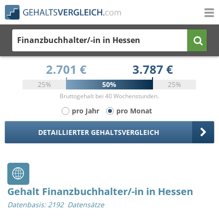
Finanzbuchhalter/-in
in Hessen
2.701 €
3.787 €
25%
50%
25%
Bruttogehalt bei 40 Wochenstunden.
pro Jahr
pro Monat
DETAILLIERTER GEHALTSVERGLEICH
Gehalt Finanzbuchhalter/-in in Hessen
Datenbasis: 2192 Datensätze