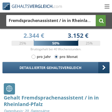
Fremdsprachenassistent / in
in Rheinland-Pfalz
2.344 €
3.152 €
25%
50%
25%
Bruttogehalt bei 40 Wochenstunden.
pro Jahr
pro Monat
DETAILLIERTER GEHALTSVERGLEICH
Gehalt Fremdsprachenassistent / in in
Rheinland-Pfalz
Datenbasis: 20 Datensätze