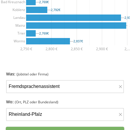
Bad Kreuznach
2,769€
2,769€
Koblenz
2,792€
2,792€
Landau
2,9
2,9
Mainz
Trier
2,769€
2,769€
Worms
2,837€
2,837€
2,750 €
2,800 €
2,850 €
2,900 €
2,…
Was:
(Jobtitel oder Firma)
×
Wo:
(Ort, PLZ oder Bundesland)
×