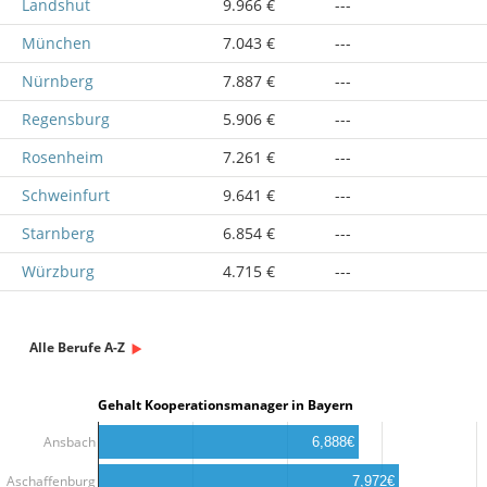
Landshut
9.966 €
---
München
7.043 €
---
Nürnberg
7.887 €
---
Regensburg
5.906 €
---
Rosenheim
7.261 €
---
Schweinfurt
9.641 €
---
Starnberg
6.854 €
---
Würzburg
4.715 €
---
Alle Berufe A-Z
Gehalt Kooperationsmanager in Bayern
Ansbach
6,888€
Aschaffenburg
7,972€