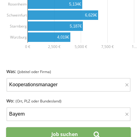
Rosenheim
5,134€
Schweinfurt
6,629€
Starnberg
5,187€
Würzburg
4,019€
0 €
2,500 €
5,000 €
7,500 €
1…
Was:
(Jobtitel oder Firma)
×
Wo:
(Ort, PLZ oder Bundesland)
×