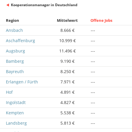
Kooperationsmanager in Deutschland
Region
Mittelwert
Offene Jobs
Ansbach
8.666 €
---
Aschaffenburg
10.999 €
---
Augsburg
11.496 €
---
Bamberg
9.190 €
---
Bayreuth
8.250 €
---
Erlangen / Fürth
7.971 €
---
Hof
4.891 €
---
Ingolstadt
4.827 €
---
Kempten
5.538 €
---
Landsberg
5.813 €
---