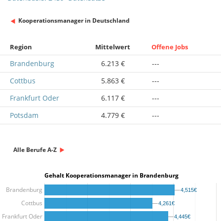
Kooperationsmanager in Deutschland
Region
Mittelwert
Offene Jobs
Brandenburg
6.213 €
---
Cottbus
5.863 €
---
Frankfurt Oder
6.117 €
---
Potsdam
4.779 €
---
Alle Berufe A-Z
Gehalt Kooperationsmanager in Brandenburg
Brandenburg
4,515€
4,515€
Cottbus
4,261€
4,261€
Frankfurt Oder
4,445€
4,445€