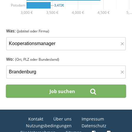
Potsdam
3,472€
3,472€
3,000 €
3,500 €
4,000 €
4,500 €
5,…
Was:
(Jobtitel oder Firma)
×
Wo:
(Ort, PLZ oder Bundesland)
×
Kontakt
Über uns
Impressum
Nutzungsbedingungen
Datenschutz