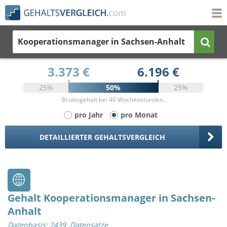
Kooperationsmanager
in Sachsen-Anhalt
3.373 €
6.196 €
25%
50%
25%
Bruttogehalt bei 40 Wochenstunden.
pro Jahr
pro Monat
DETAILLIERTER GEHALTSVERGLEICH
Gehalt Kooperationsmanager in Sachsen-
Anhalt
Datenbasis: 2439 Datensätze