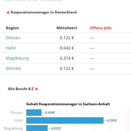
Kooperationsmanager in Deutschland
Region
Mittelwert
Offene Jobs
Dessau
6.122 €
---
Halle
8.642 €
---
Magdeburg
6.374 €
---
Stendal
6.122 €
---
Alle Berufe A-Z
Gehalt Kooperationsmanager in Sachsen-Anhalt
Dessau
4,449€
4,449€
Halle
6,280€
6,280€
Magdeburg
4,632€
4,632€