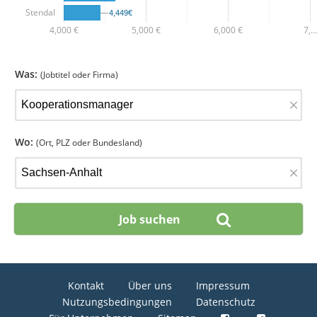
Stendal
4,449€
4,449€
4,000 €
5,000 €
6,000 €
7,…
Was:
(Jobtitel oder Firma)
×
Wo:
(Ort, PLZ oder Bundesland)
×
Kontakt
Über uns
Impressum
Nutzungsbedingungen
Datenschutz