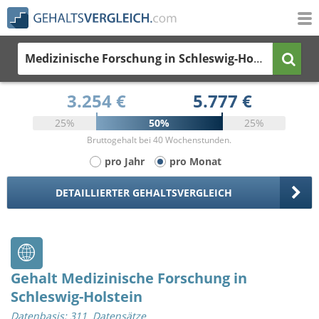
Medizinische Forschung
in Schleswig-Holstein
3.254 €
5.777 €
25%
50%
25%
Bruttogehalt bei 40 Wochenstunden.
pro Jahr
pro Monat
DETAILLIERTER GEHALTSVERGLEICH
Gehalt Medizinische Forschung in
Schleswig-Holstein
Datenbasis: 311 Datensätze