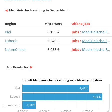
Medizinische Forschung in Deutschland
Region
Mittelwert
Offene Jobs
Kiel
6.199 €
Jobs
Medizinische Forschung
Lübeck
6.240 €
Jobs
Medizinische Forschung
Neumünster
6.038 €
Jobs
Medizinische Forschung
Alle Berufe A-Z
Gehalt Medizinische Forschung in Schleswig-Holstein
Kiel
4,703€
Lübeck
4,734€
Neumünster
4,581€
4,550 €
4,600 €
4,650 €
4,700 €
4,…