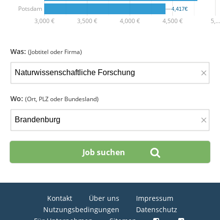
Potsdam
4,417€
4,417€
3,000 €
3,500 €
4,000 €
4,500 €
5,…
Was:
(Jobtitel oder Firma)
×
Wo:
(Ort, PLZ oder Bundesland)
×
Kontakt
Über uns
Impressum
Nutzungsbedingungen
Datenschutz