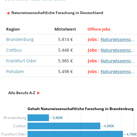
Naturwissenschaftliche Forschung in Deutschland
Region
Mittelwert
Offene Jobs
Brandenburg
5.814 €
Jobs
Naturwissenschaftliche Forschung
Cottbus
5.448 €
Jobs
Naturwissenschaftliche Forschung
Frankfurt Oder
5.985 €
Jobs
Naturwissenschaftliche Forschung
Potsdam
5.498 €
Jobs
Naturwissenschaftliche Forschung
Alle Berufe A-Z
Gehalt Naturwissenschaftliche Forschung in Brandenburg
Brandenburg
3,405€
3,405€
Cottbus
4,365€
4,365€
Frankfurt Oder
4,795€
4,795€