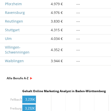
Pforzheim
4.979 €
---
Ravensburg
4.976 €
---
Reutlingen
3.830 €
---
Stuttgart
4.315 €
---
Ulm
4.034 €
---
Villingen-
4.352 €
---
Schwenningen
Waiblingen
3.944 €
---
Alle Berufe A-Z
Gehalt Online Marketing Analyst in Baden-Württemberg
Fellbach
3,235€
Freiburg
3,232€