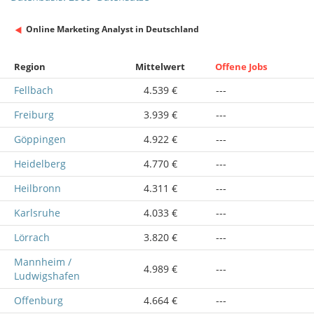
Online Marketing Analyst in Deutschland
Region
Mittelwert
Offene Jobs
Fellbach
4.539 €
---
Freiburg
3.939 €
---
Göppingen
4.922 €
---
Heidelberg
4.770 €
---
Heilbronn
4.311 €
---
Karlsruhe
4.033 €
---
Lörrach
3.820 €
---
Mannheim /
4.989 €
---
Ludwigshafen
Offenburg
4.664 €
---