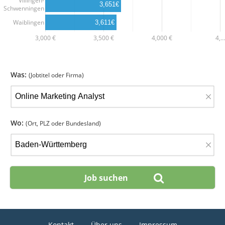
Villingen-
3,651€
Schwenningen
Waiblingen
3,611€
3,000 €
3,500 €
4,000 €
4,…
Was:
(Jobtitel oder Firma)
×
Wo:
(Ort, PLZ oder Bundesland)
×
Kontakt
Über uns
Impressum