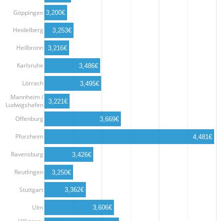
Göppingen
3,200€
Heidelberg
3,253€
Heilbronn
3,216€
Karlsruhe
3,486€
Lörrach
3,495€
Mannheim /
3,221€
Ludwigshafen
Offenburg
3,669€
Pforzheim
4,481€
Ravensburg
3,426€
Reutlingen
3,250€
Stuttgart
3,362€
Ulm
3,606€