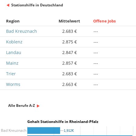
Stationshilfe in Deutschland
Region
Mittelwert
Offene Jobs
Bad Kreuznach
2.683 €
---
Koblenz
2.875 €
---
Landau
2.847 €
---
Mainz
2.857 €
---
Trier
2.683 €
---
Worms
2.663 €
---
Alle Berufe A-Z
Gehalt Stationshilfe in Rheinland-Pfalz
Bad Kreuznach
1,912€
1,912€