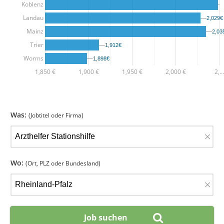
Koblenz
Landau
2,029€
2,029€
Mainz
2,03
2,03
Trier
1,912€
1,912€
Worms
1,898€
1,898€
1,850 €
1,900 €
1,950 €
2,000 €
2,…
Was:
(Jobtitel oder Firma)
×
Wo:
(Ort, PLZ oder Bundesland)
×