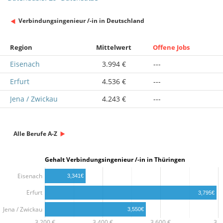
Verbindungsingenieur /-in in Deutschland
Region
Mittelwert
Offene Jobs
Eisenach
3.994 €
---
Erfurt
4.536 €
---
Jena / Zwickau
4.243 €
---
Alle Berufe A-Z
Gehalt Verbindungsingenieur /-in in Thüringen
Eisenach
3,341€
Erfurt
3,795€
Jena / Zwickau
3,550€
3,200 €
3,400 €
3,600 €
3,…