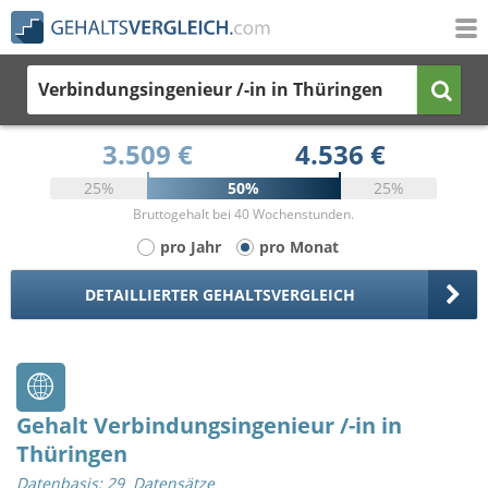
Verbindungsingenieur /-in
in Thüringen
3.509 €
4.536 €
25%
50%
25%
Bruttogehalt bei 40 Wochenstunden.
pro Jahr
pro Monat
DETAILLIERTER GEHALTSVERGLEICH
Gehalt Verbindungsingenieur /-in in
Thüringen
Datenbasis: 29 Datensätze