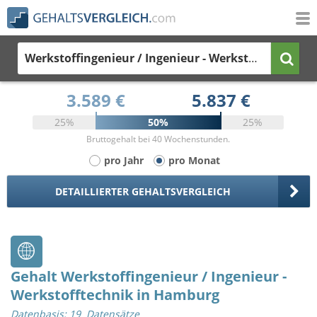
Werkstoffingenieur / Ingenieur - Werkstofftechnik
i
3.589 €
5.837 €
25%
50%
25%
Bruttogehalt bei 40 Wochenstunden.
pro Jahr
pro Monat
DETAILLIERTER GEHALTSVERGLEICH
Gehalt Werkstoffingenieur / Ingenieur -
Werkstofftechnik in Hamburg
Datenbasis: 19 Datensätze