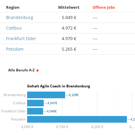
Region
Mittelwert
Offene Jobs
Brandenburg
5.049 €
---
Cottbus
4.972 €
---
Frankfurt Oder
4.970 €
---
Potsdam
5.265 €
---
Alle Berufe A-Z
Gehalt Agile Coach in Brandenburg
Brandenburg
4,109€
4,109€
Cottbus
4,047€
4,047€
Frankfurt Oder
4,046€
4,046€
Potsdam
4,
4,
4,000 €
4,100 €
4,200 €
4,…