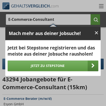
E-Commerce-Consultant
3.842 €
5.839 €
Mach mehr aus deiner Jobsuche!
Ergebnisse verbessern -
jetzt Ort hinzufügen!
25%
50%
25%
Bruttogehalt bei 40 Wochenstunden.
Jetzt bei Stepstone registrieren und das
Ort hinzufügen
meiste aus deiner Jobsuche rausholen!
pro Jahr
pro Monat
DETAILLIERTER GEHALTSVERGLEICH
JETZT ZU STEPSTONE
43294
Jobangebote
für E-
Commerce-Consultant (15km)
E-Commerce Berater (m/w/d)
Esyon GmbH