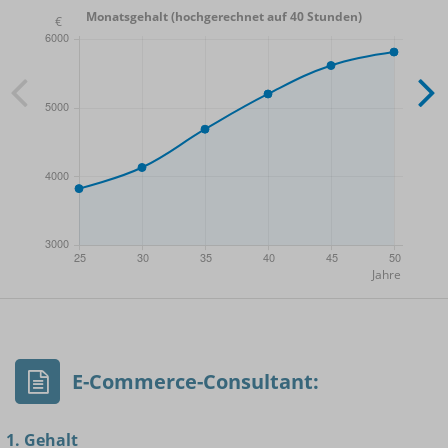
Monatsgehalt (hochgerechnet auf 40 Stunden)
- Min.
Frauen / Männer
- Mittelwert
- Max.
E-Commerce-Consultant:
1. Gehalt