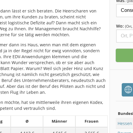
Was:
(Job
ann lässt er sich beraten. Die Heerscharen von
en, um ihre Kunden zu braten, scheint nicht
st logistische Defizite auf? Dann macht sich ein
Wo:
(Ort
Weg zu Ihnen. Ihr Management braucht Nachhilfe?
erne für sie tätig werden möchten.
immer dann ins Haus, wenn man mit dem eigenen
nd ja in der Regel nicht für ewig vonnöten, sondern
en. Ihre EDV-Anwendungen klemmen und die
er kann Wunder versprechen, ob er sie aber auch
 Blatt Papier. Warum? Weil sich jeder Hinz und Kunz
chnung ist nämlich nicht gesetzlich geschützt, wie
er Beruf des Unternehmensberaters, neudeutsch auch
uf. Aber das ist der Beruf des Piloten auch nicht und
sten Flug ihr Leben an.
en möchte, hat sie mittlerweile ihren eigenen Kodex,
petent und vertraulich sind.
Bundes
eg
Ø
Männer
Frauen
Hessen