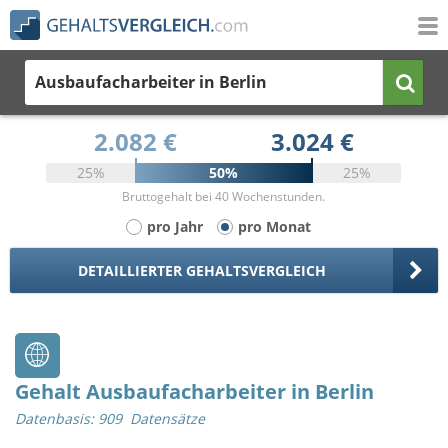
Ausbaufacharbeiter
in Berlin
2.082 €
3.024 €
25%
50%
25%
Bruttogehalt bei 40 Wochenstunden.
pro Jahr
pro Monat
DETAILLIERTER GEHALTSVERGLEICH
Gehalt Ausbaufacharbeiter in Berlin
Datenbasis: 909 Datensätze