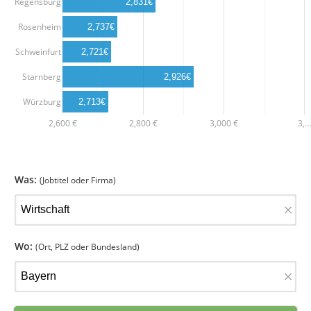
Regensburg
2,831€
Rosenheim
2,737€
Schweinfurt
2,721€
Starnberg
2,926€
Würzburg
2,713€
2,600 €
2,800 €
3,000 €
3,…
Was:
(Jobtitel oder Firma)
×
Wo:
(Ort, PLZ oder Bundesland)
×