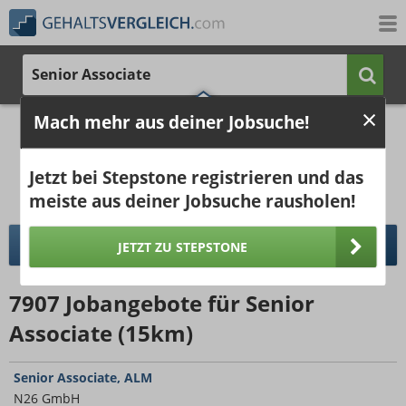
Senior Associate
Mach mehr aus deiner Jobsuche!
4.846 €
7.933 €
Ergebnisse verbessern -
jetzt Ort hinzufügen!
25%
50%
25%
Jetzt bei Stepstone registrieren und das
Bruttogehalt bei 40 Wochenstunden.
Ort hinzufügen
meiste aus deiner Jobsuche rausholen!
pro Jahr
pro Monat
DETAILLIERTER GEHALTSVERGLEICH
JETZT ZU STEPSTONE
7907
Jobangebote
für Senior
Associate (15km)
Senior Associate, ALM
N26 GmbH