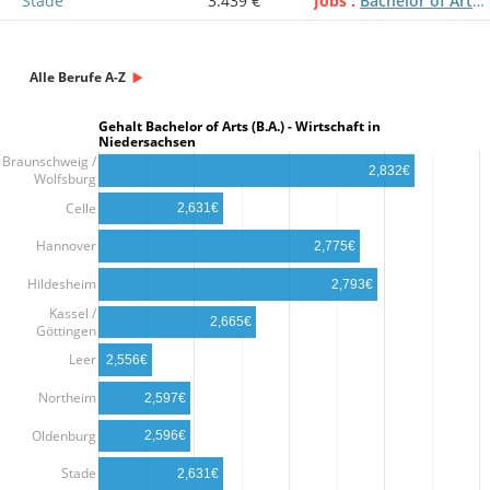
Stade
3.439 €
Jobs
Bachelor of Arts (B.A.) - Wirtschaft
Alle Berufe A-Z
Gehalt Bachelor of Arts (B.A.) - Wirtschaft in
Niedersachsen
Braunschweig /
2,832€
Wolfsburg
Celle
2,631€
Hannover
2,775€
Hildesheim
2,793€
Kassel /
2,665€
Göttingen
Leer
2,556€
Northeim
2,597€
Oldenburg
2,596€
Stade
2,631€