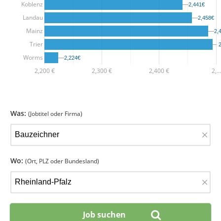
Koblenz
2,441€
2,441€
Landau
2,458€
2,458€
Mainz
2,
2,
Trier
Worms
2,224€
2,224€
2,200 €
2,300 €
2,400 €
2,…
Was:
(Jobtitel oder Firma)
×
Wo:
(Ort, PLZ oder Bundesland)
×