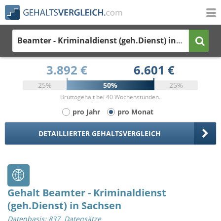
Beamter - Kriminaldienst (geh.Dienst)
in Sachsen
3.892 €
6.601 €
25%
50%
25%
Bruttogehalt bei 40 Wochenstunden.
pro Jahr
pro Monat
DETAILLIERTER GEHALTSVERGLEICH
Gehalt Beamter - Kriminaldienst
(geh.Dienst) in Sachsen
Datenbasis: 837 Datensätze