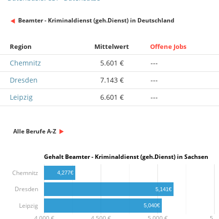
Beamter - Kriminaldienst (geh.Dienst) in Deutschland
Region
Mittelwert
Offene Jobs
Chemnitz
5.601 €
---
Dresden
7.143 €
---
Leipzig
6.601 €
---
Alle Berufe A-Z
Gehalt Beamter - Kriminaldienst (geh.Dienst) in Sachsen
Chemnitz
4,277€
Dresden
5,141€
Leipzig
5,040€
4,000 €
4,500 €
5,000 €
5,…