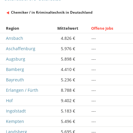
Chemiker / in Kriminaltechnik in Deutschland
Region
Mittelwert
Offene Jobs
Ansbach
4.826 €
---
Aschaffenburg
5.976 €
---
Augsburg
5.898 €
---
Bamberg
4.410 €
---
Bayreuth
5.236 €
---
Erlangen / Fürth
8.788 €
---
Hof
9.402 €
---
Ingolstadt
5.183 €
---
Kempten
5.496 €
---
Landsberg
5.695 €
---