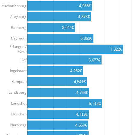
Aschaffenburg
4,938€
Augsburg
4,873€
Bamberg
3,644€
Bayreuth
5,053€
Erlangen /
7,322€
Fürth
Hof
5,677€
Ingolstadt
4,282€
Kempten
4,541€
Landsberg
4,744€
Landshut
5,712€
München
4,719€
Nürnberg
4,660€