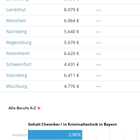
Landshut
8.079 €
---
München
6.064 €
---
Nürnberg
5.640 €
---
Regensburg
5.670 €
---
Rosenheim
6.620 €
---
Schweinfurt
4.431 €
---
Starnberg
6.411 €
---
Würzburg
4.776 €
---
Alle Berufe A-Z
Gehalt Chemiker / in Kriminaltechnik in Bayern
Ansbach
3,987€