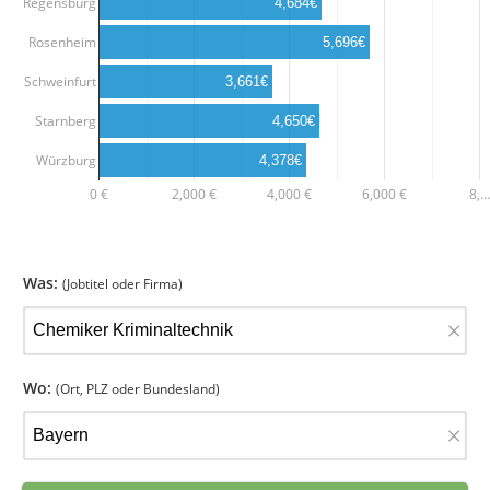
Regensburg
4,684€
Rosenheim
5,696€
Schweinfurt
3,661€
Starnberg
4,650€
Würzburg
4,378€
0 €
2,000 €
4,000 €
6,000 €
8,…
Was:
(Jobtitel oder Firma)
×
Wo:
(Ort, PLZ oder Bundesland)
×