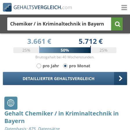
Chemiker / in Kriminaltechnik
in Bayern
3.661 €
5.712 €
25%
50%
25%
Bruttogehalt bei 40 Wochenstunden.
pro Jahr
pro Monat
DETAILLIERTER GEHALTSVERGLEICH
Gehalt Chemiker / in Kriminaltechnik in
Bayern
Datenbasis: 875 Datensätze