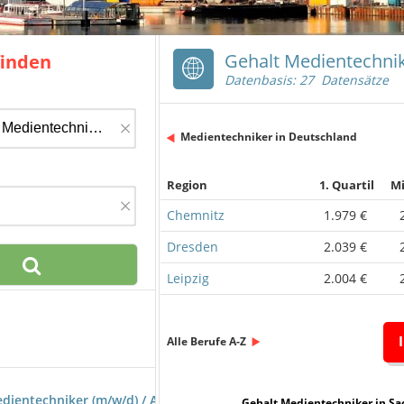
Gehalt Medientechnik
finden
Datenbasis: 27 Datensätze
×
Medientechniker in Deutschland
Region
1. Quartil
Mi
×
Chemnitz
1.979 €
Dresden
2.039 €
Leipzig
2.004 €
Alle Berufe A-Z
edientechniker (m/w/d) / AV Technik / Konferenztechnik
Gehalt Medientechniker in 