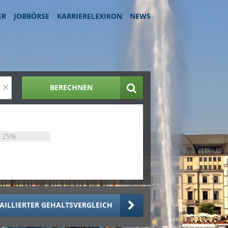
ER
JOBBÖRSE
KARRIERELEXIKON
NEWS
×
BERECHNEN
25%
AILLIERTER GEHALTSVERGLEICH