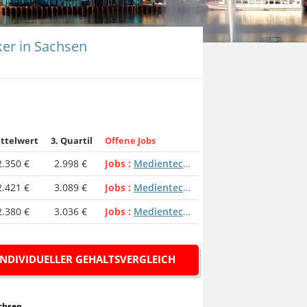
er in Sachsen
ttelwert
3. Quartil
Offene Jobs
2.350 €
2.998 €
Jobs
Medientechniker
2.421 €
3.089 €
Jobs
Medientechniker
2.380 €
3.036 €
Jobs
Medientechniker
INDIVIDUELLER GEHALTSVERGLEICH
Sachsen