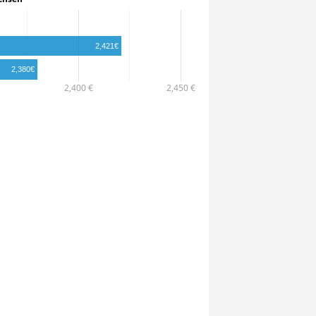
2,421€
2,380€
2,400 €
2,450 €