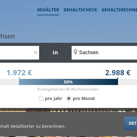
GEHÄLTER
GEHALTSCHECK
GEHALTSRECHN
chsen
×
in
1.972 €
2.988 €
50%
Bruttogehalt bei 40 Wochenstunden.
pro Jahr
pro Monat
DET
halt detaillierter zu berechnen.