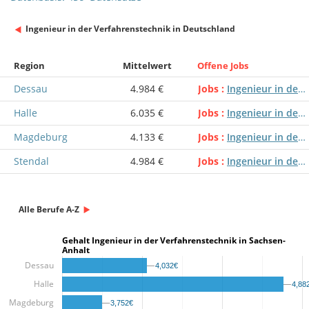
Ingenieur in der Verfahrenstechnik in Deutschland
Region
Mittelwert
Offene Jobs
Dessau
4.984 €
Jobs
Ingenieur in der Verfahrenstechnik
Halle
6.035 €
Jobs
Ingenieur in der Verfahrenstechnik
Magdeburg
4.133 €
Jobs
Ingenieur in der Verfahrenstechnik
Stendal
4.984 €
Jobs
Ingenieur in der Verfahrenstechnik
Alle Berufe A-Z
Gehalt Ingenieur in der Verfahrenstechnik in Sachsen-
Anhalt
Dessau
4,032€
4,032€
Halle
4,88
4,88
Magdeburg
3,752€
3,752€