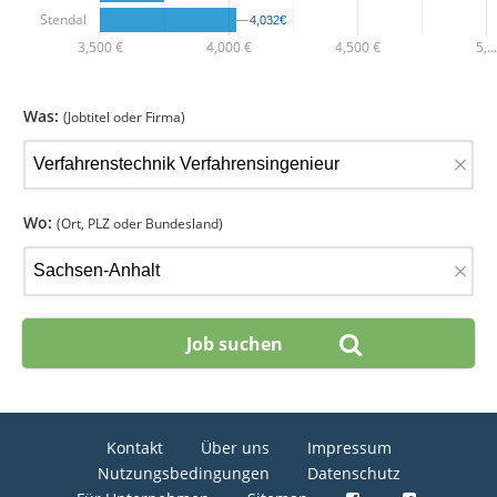
Stendal
4,032€
4,032€
3,500 €
4,000 €
4,500 €
5,…
Was:
(Jobtitel oder Firma)
×
Wo:
(Ort, PLZ oder Bundesland)
×
Kontakt
Über uns
Impressum
Nutzungsbedingungen
Datenschutz