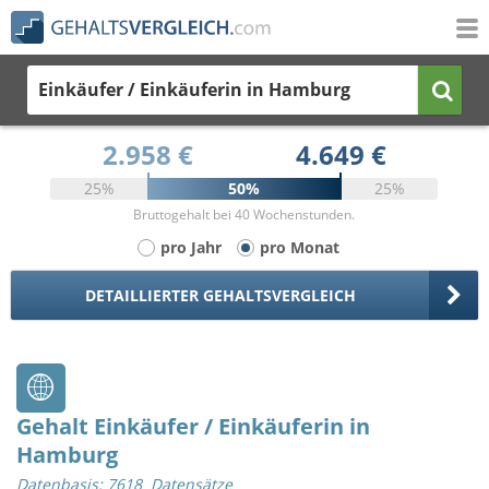
Einkäufer / Einkäuferin
in Hamburg
2.958 €
4.649 €
25%
50%
25%
Bruttogehalt bei 40 Wochenstunden.
pro Jahr
pro Monat
DETAILLIERTER GEHALTSVERGLEICH
Gehalt Einkäufer / Einkäuferin in
Hamburg
Datenbasis: 7618 Datensätze