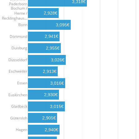
3,318€
Paderborn
Bochum /
Herne /
2,928€
Recklinghaus…
Bonn
3,095€
Dortmund
2,941€
Duisburg
2,955€
Düsseldorf
3,026€
Eschweiler
2,913€
Essen
3,016€
Euskirchen
2,930€
Gladbeck
3,015€
Gütersloh
2,905€
Hagen
2,940€