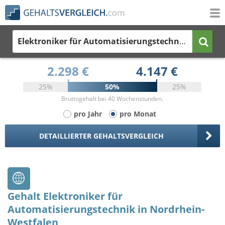
Elektroniker für Automatisierungstechnik
in Nordr
2.298 €
4.147 €
25%
50%
25%
Bruttogehalt bei 40 Wochenstunden.
pro Jahr
pro Monat
DETAILLIERTER GEHALTSVERGLEICH
Gehalt Elektroniker für
Automatisierungstechnik in Nordrhein-
Westfalen