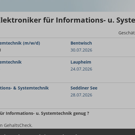
Elektroniker für Informations- u. Sys
Geschät
stemtechnik (m/w/d)
Bentwisch
H
30.07.2026
temtechnik
Laupheim
)
24.07.2026
ations- & Systemtechnik
Seddiner See
28.07.2026
 für Informations- u. Systemtechnik
genug ?
en GehaltsCheck.