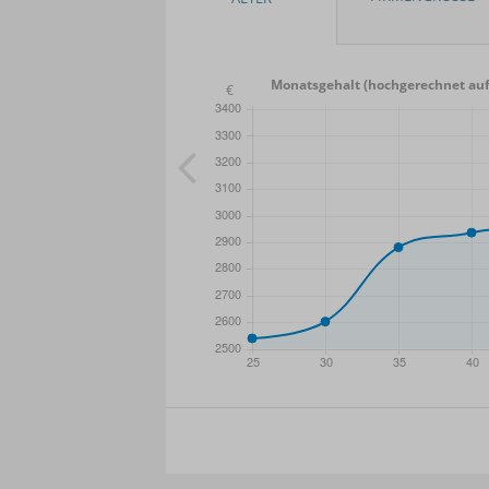
Monatsgehalt (hochgerechnet auf
- Min.
Frauen / Männer
- Mittelwert
- Ma