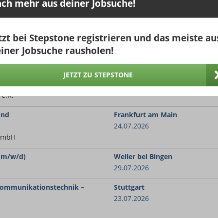
ekommunikationstechnik
Köln
ch mehr aus deiner Jobsuche!
01.08.2026
me GmbH
tzt bei Stepstone registrieren und das meiste au
nikationstechnik (m/w/d)
Löbichau
iner Jobsuche rausholen!
ices GmbH
02.08.2026
. Systemtechnik) in Salzhausen
Salzhausen Lüneburger Heide
JETZT ZU STEPSTONE
02.08.2026
e.K.
und
Frankfurt am Main
24.07.2026
 GmbH
 (m/w/d)
Weiler bei Bingen
29.07.2026
ekommunikationstechnik –
Stuttgart
23.07.2026