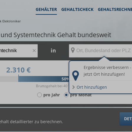
GEHÄLTER
GEHALTSCHECK
GEHALTSRECHN
 Elektroniker
- und Systemtechnik Gehalt bundesweit
×
in
Ergebnisse verbessern -
2.310 €
3.294 €
jetzt Ort hinzufügen!
50%
Bruttogehalt bei 40 Wochenstunden.
Ort hinzufügen
pro Jahr
pro Monat
DET
halt detaillierter zu berechnen.