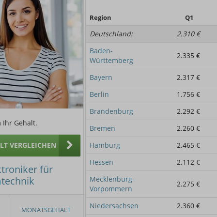
Region
Q1
Deutschland:
2.310 €
Baden-
2.335 €
Württemberg
Bayern
2.317 €
Berlin
1.756 €
Brandenburg
2.292 €
 Ihr Gehalt.
Bremen
2.260 €
ALT VERGLEICHEN
Hamburg
2.465 €
Hessen
2.112 €
troniker für
mtechnik
Mecklenburg-
2.275 €
Vorpommern
Niedersachsen
2.360 €