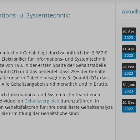
Aktuel
ations- u. Systemtechnik:
26. Apr.
2023
er
11. Apr.
emtechnik Gehalt liegt durchschnittlich bei 2.687 €
2023
 Elektroniker für Informations- und Systemtechnik
tze von 198. In der ersten Spalte der Gehaltstabelle
28. Feb.
antil (Q1) und das bedeutet, dass 25% der Gehälter
2023
alte unserer Tabelle besagt das 3. Quantil (Q3), dass
 Alle Gehaltsangaben sind monatlich und in Brutto.
31. Jan.
2023
eich Informations- und Systemtechnik verdienen
ndividuellen
Gehaltsvergleich
durchzuführen. In
20. Dez.
 Gehaltsfaktoren für Ihre detaillierte Gehaltsanalyse
2022
 die Ermittlung der Gehaltshöhe sind: