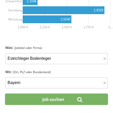
Schweinfurt
2,169€
Starnberg
2,932€
Würzburg
2,554€
2,000 €
2,250 €
2,500 €
2,750 €
3,…
Was:
(Jobtitel oder Firma)
×
Wo:
(Ort, PLZ oder Bundesland)
×