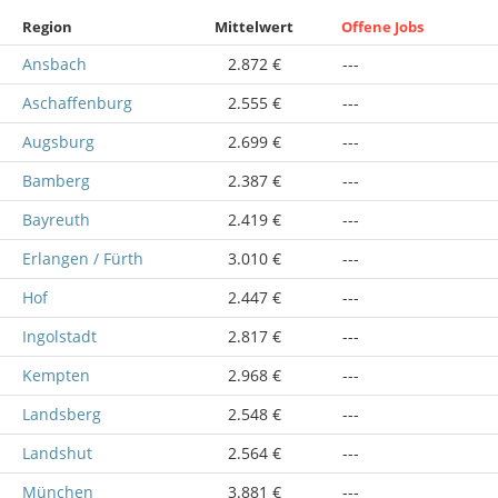
Region
Mittelwert
Offene Jobs
Ansbach
2.872 €
---
Aschaffenburg
2.555 €
---
Augsburg
2.699 €
---
Bamberg
2.387 €
---
Bayreuth
2.419 €
---
Erlangen / Fürth
3.010 €
---
Hof
2.447 €
---
Ingolstadt
2.817 €
---
Kempten
2.968 €
---
Landsberg
2.548 €
---
Landshut
2.564 €
---
München
3.881 €
---