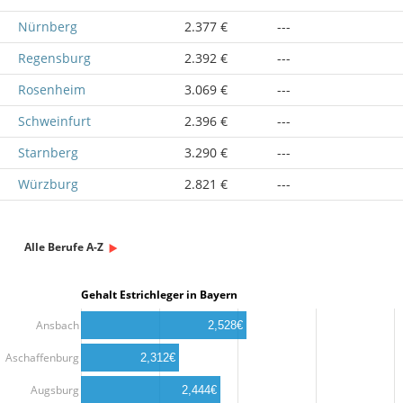
Nürnberg
2.377 €
---
Regensburg
2.392 €
---
Rosenheim
3.069 €
---
Schweinfurt
2.396 €
---
Starnberg
3.290 €
---
Würzburg
2.821 €
---
Alle Berufe A-Z
Gehalt Estrichleger in Bayern
Ansbach
2,528€
Aschaffenburg
2,312€
Augsburg
2,444€