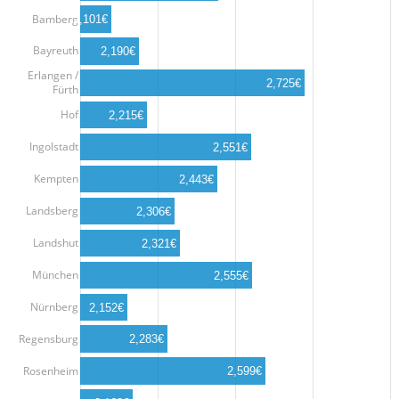
Bamberg
2,101€
Bayreuth
2,190€
Erlangen /
2,725€
Fürth
Hof
2,215€
Ingolstadt
2,551€
Kempten
2,443€
Landsberg
2,306€
Landshut
2,321€
München
2,555€
Nürnberg
2,152€
Regensburg
2,283€
Rosenheim
2,599€