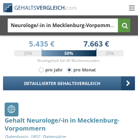
Neurologe/-in
in Mecklenburg-Vorpommern
5.435 €
7.663 €
25%
50%
25%
Bruttogehalt bei 40 Wochenstunden.
pro Jahr
pro Monat
DETAILLIERTER GEHALTSVERGLEICH
Gehalt Neurologe/-in in Mecklenburg-
Vorpommern
Datenbasis: 1852 Datensätze