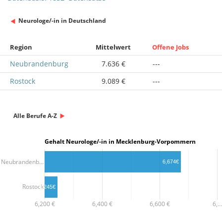
Neurologe/-in in Deutschland
Region
Mittelwert
Offene Jobs
Neubrandenburg
7.636 €
---
Rostock
9.089 €
---
Alle Berufe A-Z
Gehalt Neurologe/-in in Mecklenburg-Vorpommern
Neubrandenb…
6,674€
Rostock
6,245€
6,200 €
6,400 €
6,600 €
6,…