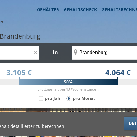
GEHÄLTER
GEHALTSCHECK
GEHALTSRECHN
rg
n Brandenburg
×
in
3.105 €
4.064 €
50%
Bruttogehalt bei 40 Wochenstunden.
pro Jahr
pro Monat
DET
halt detaillierter zu berechnen.