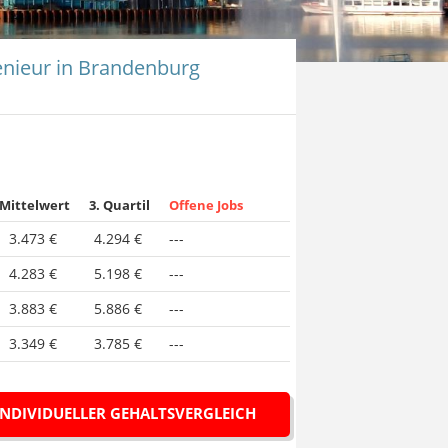
enieur in Brandenburg
Mittelwert
3. Quartil
Offene Jobs
3.473 €
4.294 €
---
4.283 €
5.198 €
---
3.883 €
5.886 €
---
3.349 €
3.785 €
---
INDIVIDUELLER GEHALTSVERGLEICH