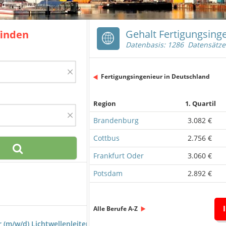
Gehalt Fertigungsing
finden
Datenbasis: 1286 Datensätze
×
Fertigungsingenieur in Deutschland
Region
1. Quartil
×
Brandenburg
3.082 €
Cottbus
2.756 €
Frankfurt Oder
3.060 €
Potsdam
2.892 €
Alle Berufe A-Z
 (m/w/d) Lichtwellenleiter