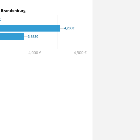
r in Brandenburg
€
€
4,283€
4,283€
3,883€
3,883€
4,000 €
4,500 €