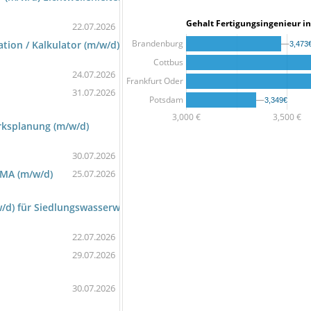
Gehalt Fertigungsingenieu
22.07.2026
Brandenburg
ation / Kalkulator (m/w/d)
3,473
3,473
Cottbus
24.07.2026
Frankfurt Oder
31.07.2026
Potsdam
3,349€
3,349€
3,000 €
3,500 €
rksplanung (m/w/d)
30.07.2026
RMA (m/w/d)
25.07.2026
/d) für Siedlungswasserwirtschaft
22.07.2026
29.07.2026
30.07.2026