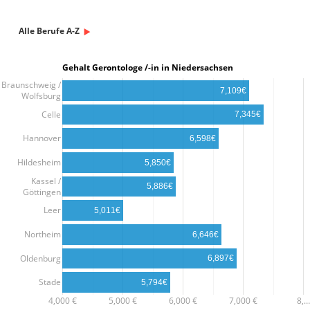
Alle Berufe A-Z
Gehalt Gerontologe /-in in Niedersachsen
Braunschweig /
7,109€
Wolfsburg
Celle
7,345€
Hannover
6,598€
Hildesheim
5,850€
Kassel /
5,886€
Göttingen
Leer
5,011€
Northeim
6,646€
Oldenburg
6,897€
Stade
5,794€
4,000 €
5,000 €
6,000 €
7,000 €
8,…