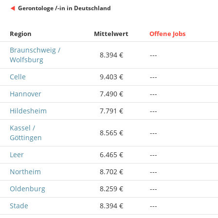
Gerontologe /-in in Deutschland
Region
Mittelwert
Offene Jobs
Braunschweig /
8.394 €
---
Wolfsburg
Celle
9.403 €
---
Hannover
7.490 €
---
Hildesheim
7.791 €
---
Kassel /
8.565 €
---
Göttingen
Leer
6.465 €
---
Northeim
8.702 €
---
Oldenburg
8.259 €
---
Stade
8.394 €
---