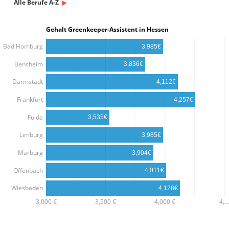
Alle Berufe A-Z
Gehalt Greenkeeper-Assistent in Hessen
Bad Homburg
3,985€
Bensheim
3,836€
Darmstadt
4,112€
Frankfurt
4,257€
Fulda
3,535€
Limburg
3,985€
Marburg
3,904€
Offenbach
4,011€
Wiesbaden
4,128€
3,000 €
3,500 €
4,000 €
4,…