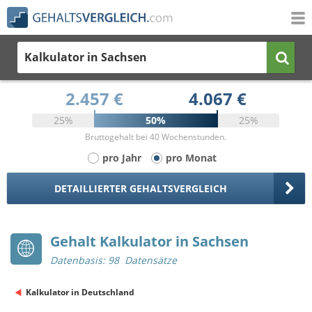
Kalkulator
in Sachsen
2.457 €
4.067 €
25%
50%
25%
Bruttogehalt bei 40 Wochenstunden.
pro Jahr
pro Monat
DETAILLIERTER GEHALTSVERGLEICH
Gehalt Kalkulator in Sachsen
Datenbasis: 98 Datensätze
Kalkulator in Deutschland