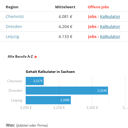
Region
Mittelwert
Offene Jobs
Chemnitz
4.081 €
Jobs
Kalkulator
Dresden
4.204 €
Jobs
Kalkulator
Leipzig
4.133 €
Jobs
Kalkulator
Alle Berufe A-Z
Gehalt Kalkulator in Sachsen
Chemnitz
3,227€
Dresden
3,324€
Leipzig
3,268€
3,200 €
3,250 €
3,300 €
3,…
Was:
(Jobtitel oder Firma)