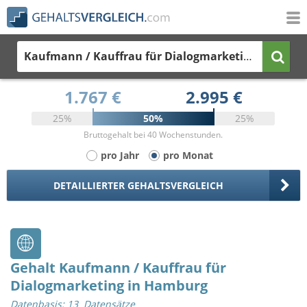
Kaufmann / Kauffrau für Dialogmarketing
in Hamb
1.767 €
2.995 €
25%
50%
25%
Bruttogehalt bei 40 Wochenstunden.
pro Jahr
pro Monat
DETAILLIERTER GEHALTSVERGLEICH
Gehalt Kaufmann / Kauffrau für
Dialogmarketing in Hamburg
Datenbasis: 13 Datensätze