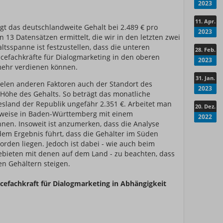
2023
er
11. Apr.
iegt das deutschlandweite Gehalt bei 2.489 € pro
2023
 13 Datensätzen ermittelt, die wir in den letzten zwei
ltsspanne ist festzustellen, dass die unteren
28. Feb.
icefachkräfte für Dialogmarketing in den oberen
2023
mehr verdienen können.
31. Jan.
ielen anderen Faktoren auch der Standort des
2023
e Höhe des Gehalts. So beträgt das monatliche
sland der Republik ungefähr 2.351 €. Arbeitet man
20. Dez.
sweise in Baden-Württemberg mit einem
2022
hnen. Insoweit ist anzumerken, dass die Analyse
em Ergebnis führt, dass die Gehälter im Süden
rden liegen. Jedoch ist dabei - wie auch beim
Gebieten mit denen auf dem Land - zu beachten, dass
en Gehältern steigen.
rvicefachkraft für Dialogmarketing in Abhängigkeit