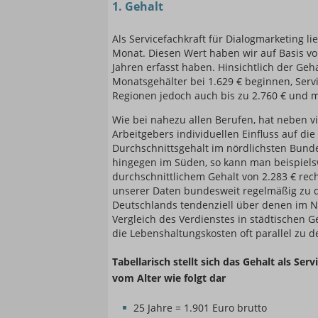
1. Gehalt
Einsteigerin / Einsteig
Als Servicefachkraft für Dialogmarketing l
Monat. Diesen Wert haben wir auf Basis von
Jahren erfasst haben. Hinsichtlich der Geha
Monatsgehälter bei 1.629 € beginnen, Serv
Regionen jedoch auch bis zu 2.760 € und 
Wie bei nahezu allen Berufen, hat neben v
Arbeitgebers individuellen Einfluss auf di
Durchschnittsgehalt im nördlichsten Bunde
hingegen im Süden, so kann man beispiel
durchschnittlichem Gehalt von 2.283 € rec
unserer Daten bundesweit regelmäßig zu d
Deutschlands tendenziell über denen im No
Vergleich des Verdienstes in städtischen 
die Lebenshaltungskosten oft parallel zu d
Tabellarisch stellt sich das Gehalt als Se
vom Alter wie folgt dar
25 Jahre = 1.901 Euro brutto