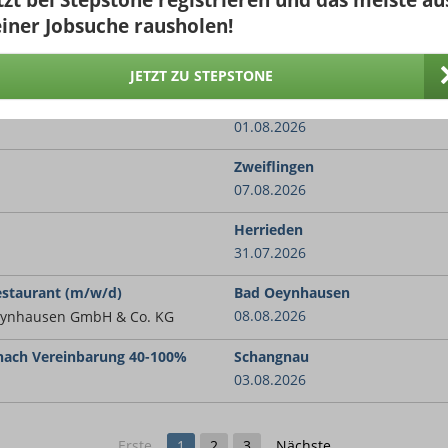
Strand
30.07.2026
iner Jobsuche rausholen!
Friedrichshafen
30.07.2026
JETZT ZU STEPSTONE
München
01.08.2026
Zweiflingen
07.08.2026
Herrieden
31.07.2026
estaurant (m/w/d)
Bad Oeynhausen
08.08.2026
Oeynhausen GmbH & Co. KG
 nach Vereinbarung 40-100%
Schangnau
03.08.2026
Erste
1
2
3
Nächste