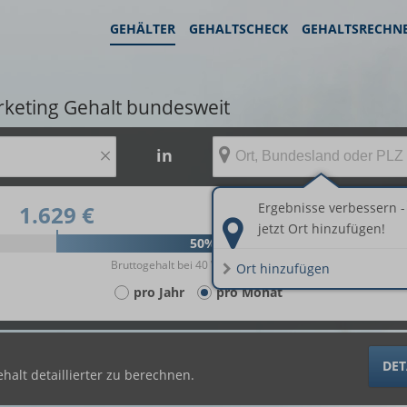
GEHÄLTER
GEHALTSCHECK
GEHALTSRECHN
rketing Gehalt bundesweit
×
in
Ergebnisse verbessern -
1.629 €
2.760 €
jetzt Ort hinzufügen!
50%
Bruttogehalt bei 40 Wochenstunden.
Ort hinzufügen
pro Jahr
pro Monat
DET
halt detaillierter zu berechnen.