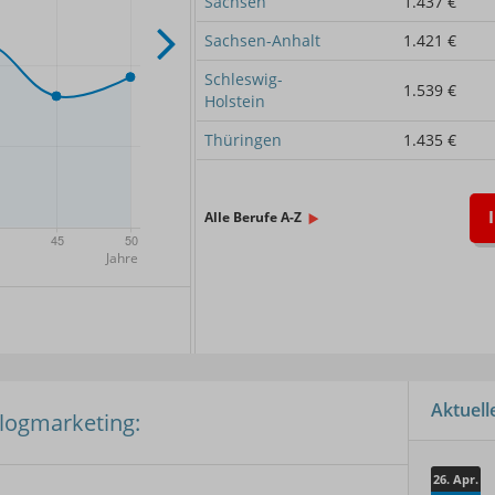
Sachsen
1.437 €
Sachsen-Anhalt
1.421 €
Schleswig-
1.539 €
Holstein
Thüringen
1.435 €
Alle Berufe A-Z
x.
Aktuel
alogmarketing:
26. Apr.