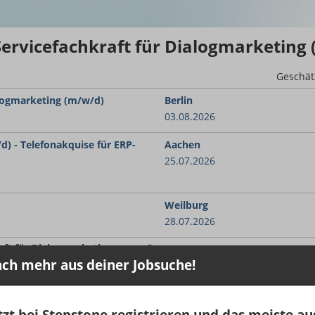
Servicefachkraft für Dialogmarketing
Geschät
alogmarketing (m/w/d)
Berlin
03.08.2026
d) - Telefonakquise für ERP-
Aachen
25.07.2026
Weilburg
28.07.2026
raft für Dialogmarketing
genug ?
ch mehr aus deiner Jobsuche!
en GehaltsCheck.
Weissenhäuser Strand
tzt bei Stepstone registrieren und das meiste au