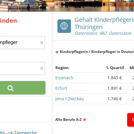
Gehalt Kinderpflegeri
finden
Thüringen
Datenbasis: 482 Datensätze
×
Kinderpflegerin / Kinderpfleger in Deuts
×
Region
1. Quartil
Mi
Eisenach
1.843 €
Erfurt
1.891 €
Jena / Zwickau
1.746 €
Alle Berufe A-Z
./Wo.->4-Tagewoche