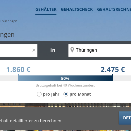
GEHÄLTER
GEHALTSCHECK
GEHALTSRECHN
Thueringen
ingen
×
in
1.860 €
2.475 €
50%
Bruttogehalt bei 40 Wochenstunden.
pro Jahr
pro Monat
DET
halt detaillierter zu berechnen.