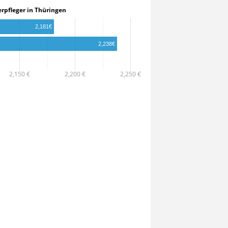
inderpfleger in Thüringen
2,181€
2,238€
2,150 €
2,200 €
2,250 €