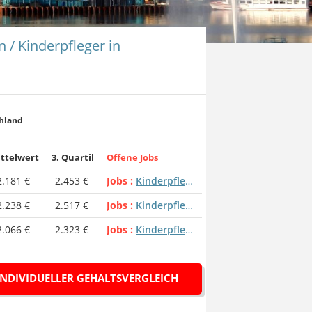
n / Kinderpfleger in
chland
ttelwert
3. Quartil
Offene Jobs
2.181 €
2.453 €
Jobs
Kinderpflegerin / Kinderpfleger
2.238 €
2.517 €
Jobs
Kinderpflegerin / Kinderpfleger
2.066 €
2.323 €
Jobs
Kinderpflegerin / Kinderpfleger
INDIVIDUELLER GEHALTSVERGLEICH