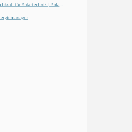
Fachkraft für Solartechnik | Solartechniker / in
nergiemanager