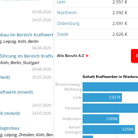
Leer
2.551 €
03.08.2026
Northeim
2.592 €
24.07.2026
Oldenburg
2.591 €
Stade
2.626 €
nbau im Bereich Kraftwerks- und Prozesstechnik
Leipzig, Köln, Berlin
04.08.2026
Alle Berufe A-Z
führung im Bereich Kraftwerks- und Prozesstechnik
öln, Berlin, Stuttgart
04.08.2026
Gehalt Kraftwerker in Nied
/w/d)
25.07.2026
Braunschweig /
Wolfsburg
aftwerk (m/w/d)
Celle
3,017€
24.07.2026
Hannover
k (m/w/d)
24.07.2026
Hildesheim
3,009€
Kassel /
nlagenbau
3,056€
Göttingen
 Leipzig, Dresden, Köln, Berlin