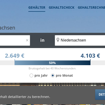
GEHÄLTER
GEHALTSCHECK
GEHALTSRECHN
sachsen
×
in
2.649 €
4.103 €
50%
Bruttogehalt bei 40 Wochenstunden.
pro Jahr
pro Monat
DET
halt detaillierter zu berechnen.