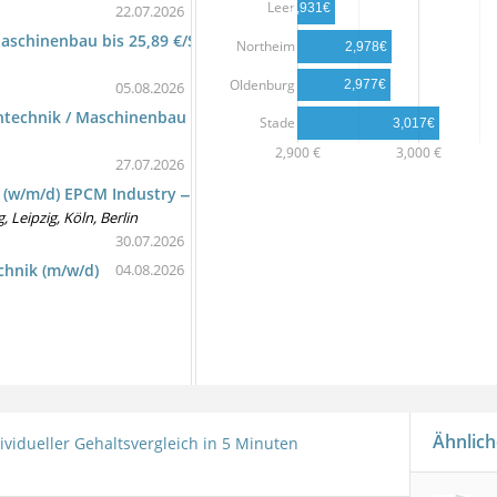
Leer
2,931€
22.07.2026
schinenbau bis 25,89 €/Std.
Northeim
2,978€
Oldenburg
2,977€
05.08.2026
htechnik / Maschinenbau
Stade
3,017€
2,900 €
3,000 €
27.07.2026
on (w/m/d) EPCM Industry ‒ Großanlagenbau
Leipzig, Köln, Berlin
30.07.2026
chnik (m/w/d)
04.08.2026
Ähnlich
ividueller Gehaltsvergleich in 5 Minuten