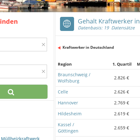
Gehalt Kraftwerker i
finden
Datenbasis: 19 Datensätze
×
Kraftwerker in Deutschland
Region
1. Quartil
M
×
Braunschweig /
2.826 €
Wolfsburg
Celle
2.626 €
Hannover
2.769 €
Hildesheim
2.619 €
Kassel /
2.659 €
Göttingen
s Müllheizkraftwerk