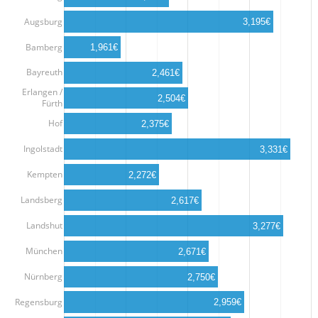
Augsburg
3,195€
Bamberg
1,961€
Bayreuth
2,461€
Erlangen /
2,504€
Fürth
Hof
2,375€
Ingolstadt
3,331€
Kempten
2,272€
Landsberg
2,617€
Landshut
3,277€
München
2,671€
Nürnberg
2,750€
Regensburg
2,959€