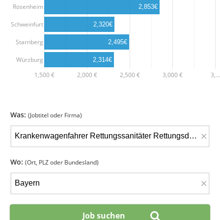
Rosenheim
2,853€
Schweinfurt
2,320€
Starnberg
2,495€
Würzburg
2,314€
1,500 €
2,000 €
2,500 €
3,000 €
3,…
Was:
(Jobtitel oder Firma)
×
Wo:
(Ort, PLZ oder Bundesland)
×