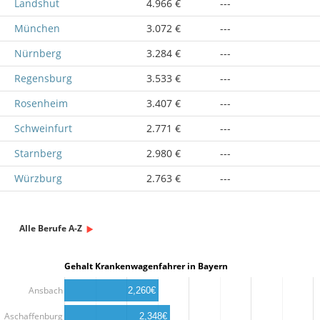
Landshut
4.966 €
---
München
3.072 €
---
Nürnberg
3.284 €
---
Regensburg
3.533 €
---
Rosenheim
3.407 €
---
Schweinfurt
2.771 €
---
Starnberg
2.980 €
---
Würzburg
2.763 €
---
Alle Berufe A-Z
Gehalt Krankenwagenfahrer in Bayern
Ansbach
2,260€
Aschaffenburg
2,348€