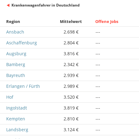
Krankenwagenfahrer in Deutschland
Region
Mittelwert
Offene Jobs
Ansbach
2.698 €
---
Aschaffenburg
2.804 €
---
Augsburg
3.816 €
---
Bamberg
2.342 €
---
Bayreuth
2.939 €
---
Erlangen / Fürth
2.989 €
---
Hof
3.520 €
---
Ingolstadt
3.819 €
---
Kempten
2.810 €
---
Landsberg
3.124 €
---