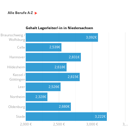
Alle Berufe A-Z
Gehalt Lagerleiter/-in in Niedersachsen
Braunschweig /
3,092€
Wolfsburg
Celle
2,539€
Hannover
2,831€
Hildesheim
2,618€
Kassel /
2,815€
Göttingen
Leer
2,526€
Northeim
2,328€
Oldenburg
2,680€
Stade
3,222€
2,000 €
2,500 €
3,000 €
3,…