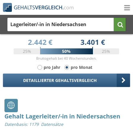
Lagerleiter/-in
in Niedersachsen
2.442 €
3.401 €
25%
50%
25%
Bruttogehalt bei 40 Wochenstunden.
pro Jahr
pro Monat
DETAILLIERTER GEHALTSVERGLEICH
Gehalt Lagerleiter/-in in Niedersachsen
Datenbasis: 1179 Datensätze