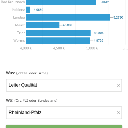
Bad Kreuznach
5,064€
5,064€
Koblenz
4,068€
4,068€
Landau
5,273€
5,273€
Mainz
4,508€
4,508€
Trier
4,980€
4,980€
Worms
4,972€
4,972€
4,000 €
4,500 €
5,000 €
5,…
Was:
(Jobtitel oder Firma)
×
Wo:
(Ort, PLZ oder Bundesland)
×