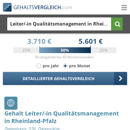
Leiter/-in Qualitätsmanagement
in Rheinland-Pfalz
3.710 €
5.601 €
25%
50%
25%
Bruttogehalt bei 40 Wochenstunden.
pro Jahr
pro Monat
DETAILLIERTER GEHALTSVERGLEICH
Gehalt Leiter/-in Qualitätsmanagement
in Rheinland-Pfalz
Datenbasis: 576 Datensätze