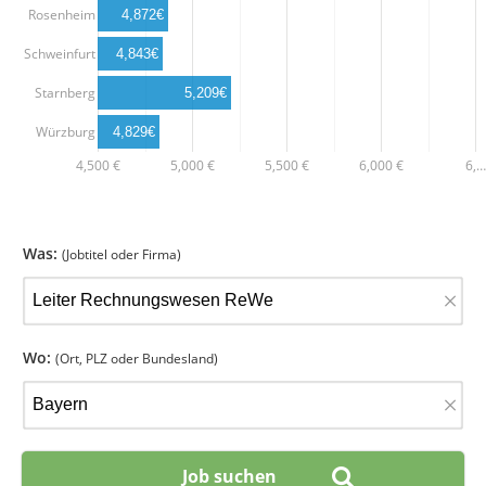
Rosenheim
4,872€
Schweinfurt
4,843€
Starnberg
5,209€
Würzburg
4,829€
4,500 €
5,000 €
5,500 €
6,000 €
6,…
Was:
(Jobtitel oder Firma)
×
Wo:
(Ort, PLZ oder Bundesland)
×